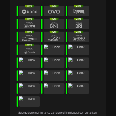
* Selama bank maintenance dan bank offline deposit dan penarikan