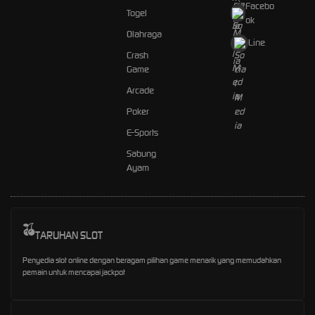
Facebo
Togel
ok
Olahraga
Line
Crash
Game
Arcade
Poker
E-Sports
Sabung
Ayam
TARUHAN SLOT
Penyedia slot online dengan beragam pilihan game menarik yang memudahkan
pemain untuk mencapai jackpot