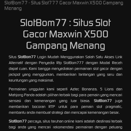
SlotBom77 - Situs Slot777 Gacor Maxwin X500 Gampang
Menang
SlotBom77 : Situs Slot
Gacor Maxwin X500
Gampang Menang
Situs
SlotBom77
Login Mudah Menggunakan Salah Satu Akses Link
Alternatif dengan Penyedia Rtp SlotBom777 dengan Modal Receh
dapat cuan.
Kami bangga menyediakan permainan slot gacor dengan
jackpot yang menggiurkan, memberikan tantangan yang seru dan
keuntungan yang maksimal.
Permainan unggulan kami seperti Aztec Bonanza, 5 Lions dan
Mahjong Panda adalah pilihan terbaik bagi para pemain yang mencari
sensasi dan kemenangan yang luar biasa.
SlotBom77
juga
memberikan bocoran RTP untuk para pemain slot pragmatic,
membantu anda membuat strategi dan mencapai kemenangan besar.
SlotBom77
percaya, situs taruhan online kami adalah destinasi terbaik
bagi anda yang mencari rekomendasi permainan dengan peluang