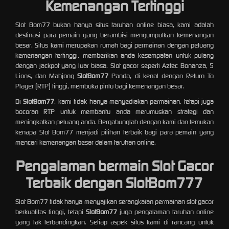
Kemenangan Tertinggi
Slot Bom77 bukan hanya situs taruhan online biasa, kami adalah
destinasi para pemain yang berambisi mengumpulkan kemenangan
besar. Situs kami merupakan rumah bagi permainan dengan peluang
kemenangan tertinggi, memberikan anda kesempatan untuk pulang
dengan jackpot yang luar biasa. Slot gacor seperti Aztec Bonanza, 5
Lions, dan Mahjong
SlotBom77
Panda, di kenal dengan Return To
Player (RTP) tinggi, membuka pintu bagi kemenangan besar.
Di
SlotBom77
, kami tidak hanya menyediakan permainan, tetapi juga
bocoran RTP untuk membantu anda merumuskan strategi dan
meningkatkan peluang anda. Bergabunglah dengan kami dan temukan
kenapa Slot Bom77 menjadi pilihan terbaik bagi para pemain yang
mencari kemenangan besar dalam taruhan online.
Pengalaman bermain Slot Gacor
Terbaik dengan SlotBom777
Slot Bom77 tidak hanya menyajikan serangkaian permainan slot gacor
berkualitas tinggi, tetapi
SlotBom77
juga pengalaman taruhan online
yang tak terbandingkan. Setiap aspek situs kami di rancang untuk