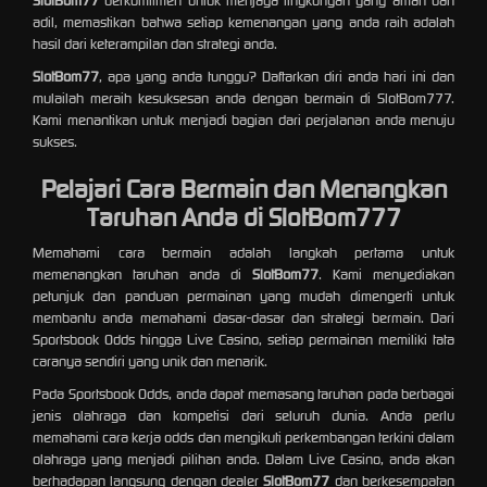
SlotBom77
berkomitmen untuk menjaga lingkungan yang aman dan
adil, memastikan bahwa setiap kemenangan yang anda raih adalah
hasil dari keterampilan dan strategi anda.
SlotBom77
, apa yang anda tunggu? Daftarkan diri anda hari ini dan
mulailah meraih kesuksesan anda dengan bermain di SlotBom777.
Kami menantikan untuk menjadi bagian dari perjalanan anda menuju
sukses.
Pelajari Cara Bermain dan Menangkan
Taruhan Anda di SlotBom777
Memahami cara bermain adalah langkah pertama untuk
memenangkan taruhan anda di
SlotBom77
. Kami menyediakan
petunjuk dan panduan permainan yang mudah dimengerti untuk
membantu anda memahami dasar-dasar dan strategi bermain. Dari
Sportsbook Odds hingga Live Casino, setiap permainan memiliki tata
caranya sendiri yang unik dan menarik.
Pada Sportsbook Odds, anda dapat memasang taruhan pada berbagai
jenis olahraga dan kompetisi dari seluruh dunia. Anda perlu
memahami cara kerja odds dan mengikuti perkembangan terkini dalam
olahraga yang menjadi pilihan anda. Dalam Live Casino, anda akan
berhadapan langsung dengan dealer
SlotBom77
dan berkesempatan