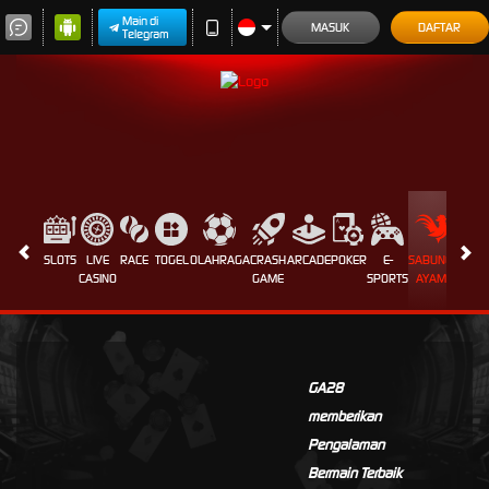
Main di
MASUK
DAFTAR
Telegram
HOT
SLOTS
LIVE
RACE
TOGEL
OLAHRAGA
CRASH
ARCADE
POKER
E-
SABUNG
PROMO
GAMES
CASINO
GAME
SPORTS
AYAM
GA28
memberikan
Pengalaman
Bermain Terbaik