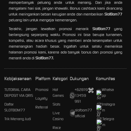
memperbanyak peluang anda untuk menang. Dan jika anda
mengalami hari sial, jangan khawatir. Bonus cashback kami dirancang
untuk meringankan beban kerugian anda dan memberikan
SlotBom77
peluang lain untuk mengejar kemenangan.
Terakhir, jangan lewatkan promosi menarik
SlotBom77
yang
berlangsung sepanjang waktu. Promosi ini bisa berupa turnamen,
kompetisi, atau acara khusus yang memberi anda kesempatan untuk
memenangkan hadiah besar. Ingatlah untuk selalu memeriksa
halaman promosi kami, karena ada banyak bonus dan promosi yang
menanti anda di
SlotBom77.
Kebijaksanaan
Platform
Kategori
Dukungan
Komunitas
TUTORIAL CARA
Promosi
Hot
+62819
Whatsa
DEPOSIT VIA QRIS
Games
13459
pp
Loyalty
991
Daftar
Slots
Instagra
Referral
SLOTBOM77
slotbom77
m
Live
official
Trik Menang Judi
Casino
Telegra
m
Race