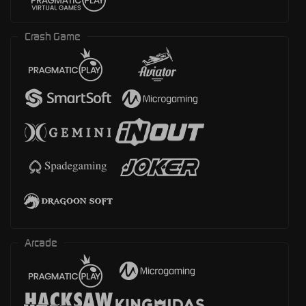
Crash Game
Arcade