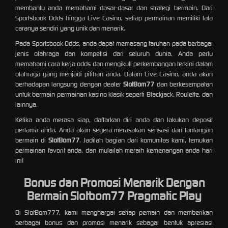
membantu anda memahami dasar-dasar dan strategi bermain. Dari
Sportsbook Odds hingga Live Casino, setiap permainan memiliki tata
caranya sendiri yang unik dan menarik.
Pada Sportsbook Odds, anda dapat memasang taruhan pada berbagai
jenis olahraga dan kompetisi dari seluruh dunia. Anda perlu
memahami cara kerja odds dan mengikuti perkembangan terkini dalam
olahraga yang menjadi pilihan anda. Dalam Live Casino, anda akan
berhadapan langsung dengan dealer
SlotBom77
dan berkesempatan
untuk bermain permainan kasino klasik seperti Blackjack, Roulette, dan
lainnya.
Ketika anda merasa siap, daftarkan diri anda dan lakukan deposit
pertama anda. Anda akan segera merasakan sensasi dan tantangan
bermain di
SlotBom77
. Jadilah bagian dari komunitas kami, temukan
permainan favorit anda, dan mulailah meraih kemenangan anda hari
ini!
Bonus dan Promosi Menarik Dengan
Bermain Slotbom77 Pragmatic Play
Di SlotBom777, kami menghargai setiap pemain dan memberikan
berbagai bonus dan promosi menarik sebagai bentuk apresiasi