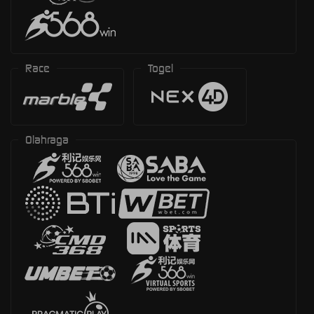
Race
Togel
Olahraga