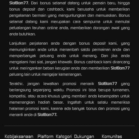
SlotBom77
. Dari bonus selamat datang untuk pemain baru, hingga
bonus deposit dan cashback, kami berusaha untuk memberikan
pengalaman bermain yang menguntungkan dan memuaskan. Bonus
selamat datang kami merupakan cara sempurna untuk memulai
petualangan taruhan online anda, memberikan dorongan awal yang
anda butuhkan.
Lanjutkan perjalanan anda dengan bonus deposit kami, yang
memungkinkan anda untuk menambah saldo permainan anda dan
memperbanyak peluang anda untuk menang. Dan jika anda
mengalami hari sial, jangan khawatir. Bonus cashback kami dirancang
untuk meringankan beban kerugian anda dan memberikan
SlotBom77
peluang lain untuk mengejar kemenangan.
Terakhir, jangan lewatkan promosi menarik
SlotBom77
yang
berlangsung sepanjang waktu. Promosi ini bisa berupa turnamen,
kompetisi, atau acara khusus yang memberi anda kesempatan untuk
memenangkan hadiah besar. Ingatlah untuk selalu memeriksa
halaman promosi kami, karena ada banyak bonus dan promosi yang
menanti anda di
SlotBom77.
Kebijaksanaan
Platform
Kategori
Dukungan
Komunitas