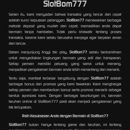
SlotBom777
Selain itu, kami menyadari bahwa transaksi yang lancar dan cepat
adalah kunci kepuasan pelanggan.
SlotBom77
menawarkan berbagai
metode deposit yang mudah dan cepat, memastikan anda dapat
bermain tanpa hambatan. Tidak perlu khawatir tentang proses
transaksi, karena kami selalu berusaha menjaga agar berjalan aman
dan lancar.
Dalam menjunjung tinggi fair play,
SlotBom77
selalu berkomitmen
untuk menyediakan lingkungan bermain yang adil dan transparan.
Setiap pemain memiliki peluang yang sama untuk menang,
menjadikan pengalaman bermain anda lebih menantang dan menarik.
Tentu saja, manfaat terbesar bergabung dengan
SlotBom77
adalah
berbagai bonus dan promosi yang kami tawarkan. Kami menghargai
setiap pemain dan memberikan bonus serta promosi menarik sebagai
bentuk apresiasi kami. Dengan berbagai keuntungan ini, bermain
taruhan online di SlotBom777 pasti akan menjadi pengalaman yang
tak terlupakan.
Raih Kesuksesan Anda dengan Bermain di SlotBom77
SlotBom77
bukan hanya tentang game dan taruhan, ini tentang