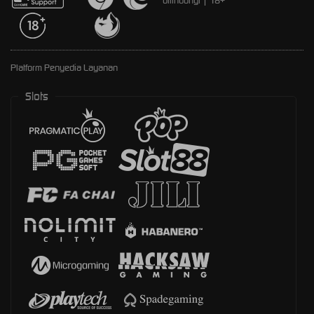
dilindungi | 18+
Platform Penyedia Layanan
Slots