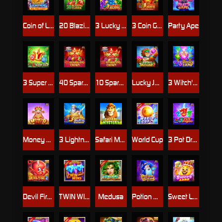
Coin of Lightning
20 Blazing Clover
3 Lucky Baozhu
3 Coin Golden OX
Party Ape
3 Super Ace
40 Sparkling Crown
10 Sparkling Crown
Lucky Jaguar 2
3 Witch's Lamp
Money Pot
3 Lightning Blitz
Safari Mystery
World Cup
3 Pot Dragons
Devil Fire 2
TWIN WINS
Medusa
Potion Wizard
Sweet Land