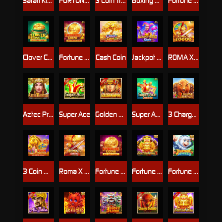
Safari King
FORTUNE GARUDA 500
3 Coin Treasures 2
Boxing King Title Match
Fortune Gems 500
Clover Coins 3x3
Fortune Coins 2
Cash Coin
Jackpot Joker FEVER
ROMA X 10000
Aztec Priestess
Super Ace
Golden Empire
Super Ace Joker
3 Charge Buffalo
3 Coin Wild Horse
Roma X Deluxe
Fortune Coins
Fortune Gems 2
Fortune Monkey