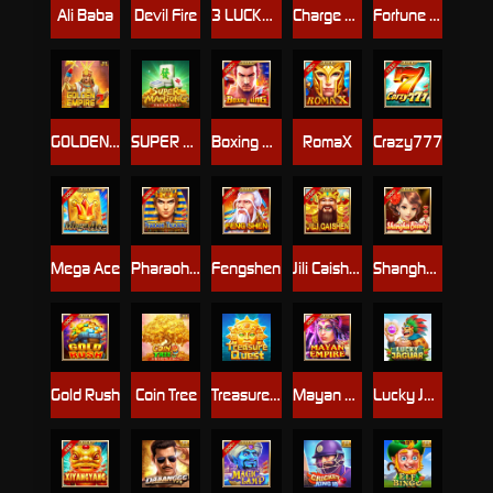
Ali Baba
Devil Fire
3 LUCKY LION
Charge Buffalo
Fortune Gems
GOLDEN EMPIRE 2
SUPER MAHJONG
Boxing King
RomaX
Crazy777
Mega Ace
Pharaoh Treasure
Fengshen
Jili Caishen
Shanghai Beauty
Gold Rush
Coin Tree
Treasure Quest
Mayan Empire
Lucky Jaguar