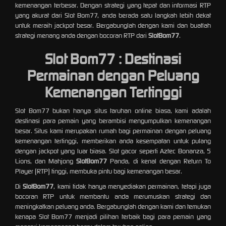
kemenangan terbesar. Dengan strategi yang tepat dan informasi RTP
yang akurat dari Slot Bom77, anda berada satu langkah lebih dekat
untuk meraih jackpot besar. Bergabunglah dengan kami dan buatlah
strategi menang anda dengan bocoran RTP dari
SlotBom77
.
Slot Bom77 : Destinasi
Permainan dengan Peluang
Kemenangan Tertinggi
Slot Bom77 bukan hanya situs taruhan online biasa, kami adalah
destinasi para pemain yang berambisi mengumpulkan kemenangan
besar. Situs kami merupakan rumah bagi permainan dengan peluang
kemenangan tertinggi, memberikan anda kesempatan untuk pulang
dengan jackpot yang luar biasa. Slot gacor seperti Aztec Bonanza, 5
Lions, dan Mahjong
SlotBom77
Panda, di kenal dengan Return To
Player (RTP) tinggi, membuka pintu bagi kemenangan besar.
Di
SlotBom77
, kami tidak hanya menyediakan permainan, tetapi juga
bocoran RTP untuk membantu anda merumuskan strategi dan
meningkatkan peluang anda. Bergabunglah dengan kami dan temukan
kenapa Slot Bom77 menjadi pilihan terbaik bagi para pemain yang