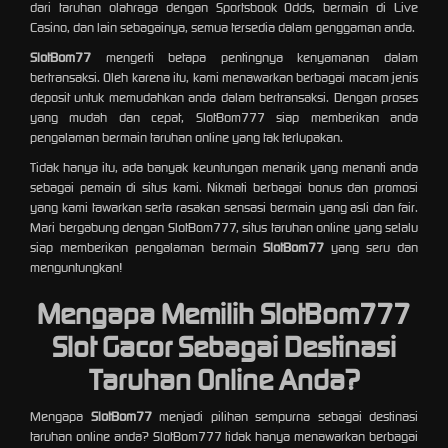
dari taruhan olahraga dengan Sportsbook Odds, bermain di Live
Casino, dan lain sebagainya, semua tersedia dalam genggaman anda.
SlotBom77
mengerti betapa pentingnya kenyamanan dalam
bertransaksi. Oleh karena itu, kami menawarkan berbagai macam jenis
deposit untuk memudahkan anda dalam bertransaksi. Dengan proses
yang mudah dan cepat, SlotBom777 siap memberikan anda
pengalaman bermain taruhan online yang tak terlupakan.
Tidak hanya itu, ada banyak keuntungan menarik yang menanti anda
sebagai pemain di situs kami. Nikmati berbagai bonus dan promosi
yang kami tawarkan serta rasakan sensasi bermain yang asli dan fair.
Mari bergabung dengan SlotBom777, situs taruhan online yang selalu
siap memberikan pengalaman bermain
SlotBom77
yang seru dan
menguntungkan!
Mengapa Memilih SlotBom777
Slot Gacor Sebagai Destinasi
Taruhan Online Anda?
Mengapa
SlotBom77
menjadi pilihan sempurna sebagai destinasi
taruhan online anda? SlotBom777 tidak hanya menawarkan berbagai